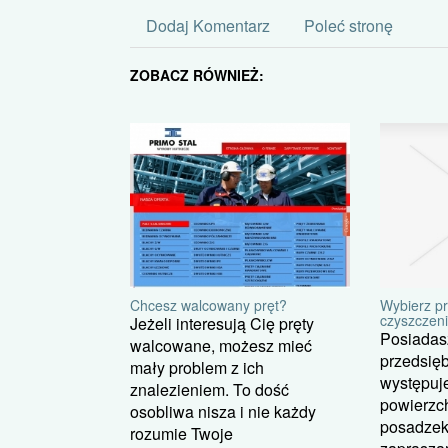
Dodaj Komentarz
Poleć stronę
ZOBACZ RÓWNIEŻ:
Wybierz pr
Chcesz walcowany pręt?
czyszczen
Jeżeli interesują Cię pręty
Posiadas
walcowane, możesz mieć
przedsięb
mały problem z ich
występuje
znalezieniem. To dość
powierzch
osobliwa nisza i nie każdy
posadzek?
rozumie Twoje