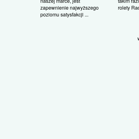
naszej marce, jest
takim raz
zapewnienie najwyższego
rolety Ra
poziomu satysfakcji ...