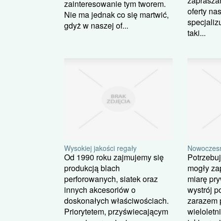
zapraszam
zainteresowanie tym tworem.
oferty nas
Nie ma jednak co się martwić,
specjaliz
gdyż w naszej of...
taki...
Wysokiej jakości regały
Nowoczesn
Od 1990 roku zajmujemy się
Potrzebuj
produkcją blach
mogły za
perforowanych, siatek oraz
miarę pry
innych akcesoriów o
wystrój p
doskonałych właściwościach.
zarazem 
Priorytetem, przyświecającym
wielolet