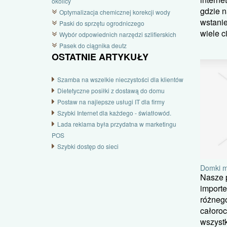
okolicy
gdzie n
Optymalizacja chemicznej korekcji wody
wstani
Paski do sprzętu ogrodniczego
wiele ci
Wybór odpowiednich narzędzi szlifierskich
Pasek do ciągnika deutz
OSTATNIE ARTYKUŁY
Szamba na wszelkie nieczystości dla klientów
Dietetyczne posiłki z dostawą do domu
Postaw na najlepsze usługi IT dla firmy
Szybki Internet dla każdego - światłowód.
Lada reklama była przydatna w marketingu
POS
Szybki dostęp do sieci
Domki m
Nasze p
import
różneg
całoroc
wszystk