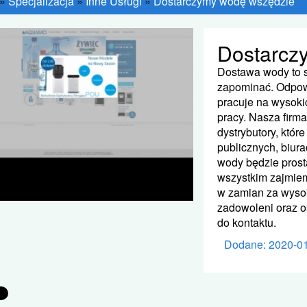
»
Specjalizacja
»
Inne Usługi
»
Dostarczymy wodę wszędzie
Dostarcz
Dostawa wody to s
zapominać. Odpow
pracuje na wysoki
pracy. Nasza firm
dystrybutory, któr
publicznych, biur
wody będzie prost
wszystkim zajmiem
w zamian za wysok
zadowoleni oraz o
do kontaktu.
Dodane: 2020-0