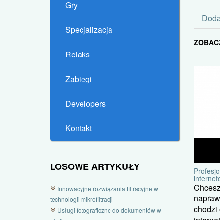
Gry
Doda
Specjalizacja
ZOBAC
Relaks
Zabiegi
Developers
Kontakt
LOSOWE ARTYKUŁY
Profesj
interne
Chcesz 
Innowacyjne rozwiązania filtracyjne w
naprawd
technologii mikrofiltracji
chodzi 
Usługi fotograficzne do dokumentów w
interne