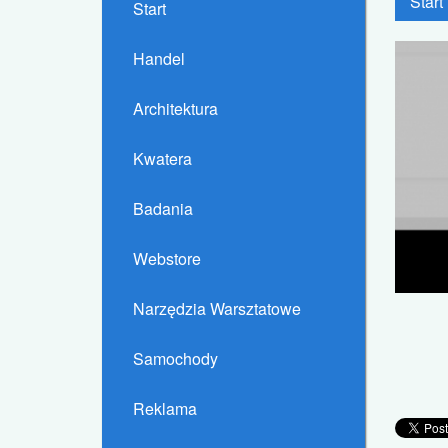
Start
Start
Handel
Architektura
Kwatera
Badania
Webstore
Narzędzia Warsztatowe
Samochody
Reklama