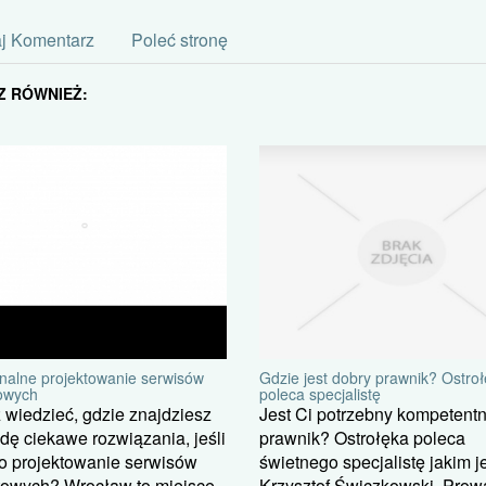
j Komentarz
Poleć stronę
Z RÓWNIEŻ:
Gdzie jest dobry prawnik? Ostro
onalne projektowanie serwisów
poleca specjalistę
towych
Jest Ci potrzebny kompetent
wiedzieć, gdzie znajdziesz
prawnik? Ostrołęka poleca
ę ciekawe rozwiązania, jeśli
świetnego specjalistę jakim j
o projektowanie serwisów
Krzysztof Świczkowski. Prow
towych? Wrocław to miejsce,