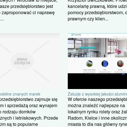
kancelarię prawną, które udzi
asze przedsiębiorstwo jest
pomocy przedsiębiorstwom,
e zaproponować ci naprawę
prawnym czy klien...
...
obilne znanych marek
Żaluzje z wysokiej jakości alumi
rzedsiębiorstwo zajmuje się
W ofercie naszego przedsięb
em i sprzedażą oraz wynajem
można znaleźć najlepsze na
o rodzaju domków
lokalnym rynku rolety oraz ża
znych i letniskowych. Przede
Radom, Kielce i inne okolicz
im są to popularne
miasta to dla nas główny ryn