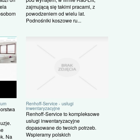
ela
zajmującą się takimi pracami, z
 osobom
powodzeniem od wielu lat.
Podnośniki koszowe ru...
Renhoff-Service - usługi
nium
inwentaryzacyjne
iorstwa
Renhoff-Service to kompleksowe
usługi inwentaryzacyjne
luzje.
dopasowane do twoich potrzeb.
ne
Wspieramy polskich
ek. Na