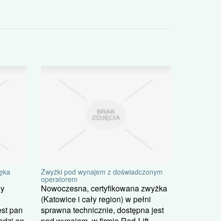
łęka
Zwyżki pod wynajem z doświadczonym
operatorem
ny
Nowoczesna, certyfikowana zwyżka
(Katowice i cały region) w pełni
est pan
sprawna technicznie, dostępna jest
adzi on
pod wynajem, w firmie Rad-Lift,