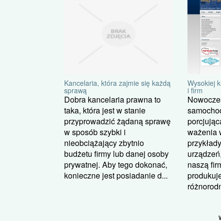
Kancelaria, która zajmie się każdą
Wysokiej k
sprawą
i firm
Dobra kancelaria prawna to
Nowocze
taka, która jest w stanie
samocho
przyprowadzić żądaną sprawę
porcjują
w sposób szybki i
ważenia 
nieobciążający zbytnio
przykład
budżetu firmy lub danej osoby
urządzeń
prywatnej. Aby tego dokonać,
naszą fir
konieczne jest posiadanie d...
produkuje
różnorodn