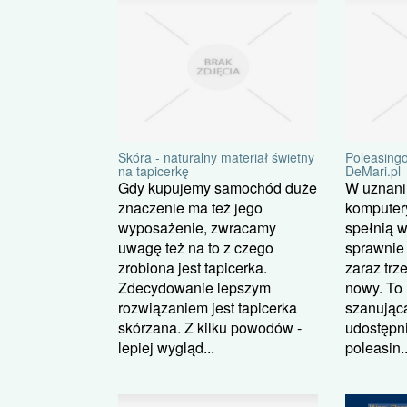
Skóra - naturalny materiał świetny
Poleasingo
na tapicerkę
DeMari.pl
Gdy kupujemy samochód duże
W uznaniu
znaczenie ma też jego
komputer
wyposażenie, zwracamy
spełnią 
uwagę też na to z czego
sprawnie 
zrobiona jest tapicerka.
zaraz trz
Zdecydowanie lepszym
nowy. To
rozwiązaniem jest tapicerka
szanująca
skórzana. Z kilku powodów -
udostępni
lepiej wygląd...
poleasin..