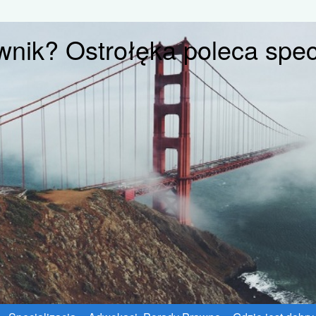
wnik? Ostrołęka poleca specj