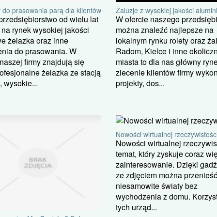
 do prasowania parą dla klientów
Żaluzje z wysokiej jakości alumi
rzedsiębiorstwo od wielu lat
W ofercie naszego przedsięb
na rynek wysokiej jakości
można znaleźć najlepsze na
e żelazka oraz inne
lokalnym rynku rolety oraz ża
enia do prasowania. W
Radom, Kielce i inne okolicz
 naszej firmy znajdują się
miasta to dla nas główny ryn
rofesjonalne żelazka ze stacją
zlecenie klientów firmy wyk
 wysokie...
projekty, dos...
Nowości wirtualnej rzeczywistośc
Nowości wirtualnej rzeczywist
temat, który zyskuje coraz wi
zainteresowanie. Dzięki gad
ze zdjęciem można przenieść
niesamowite światy bez
wychodzenia z domu. Korzyst
tych urząd...