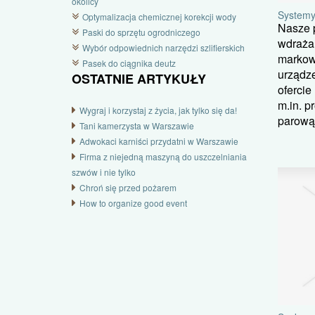
okolicy
Systemy
Optymalizacja chemicznej korekcji wody
Nasze p
Paski do sprzętu ogrodniczego
wdraża 
Wybór odpowiednich narzędzi szlifierskich
markow
Pasek do ciągnika deutz
urządz
OSTATNIE ARTYKUŁY
ofercie
m.in. p
Wygraj i korzystaj z życia, jak tylko się da!
parową,
Tani kamerzysta w Warszawie
Adwokaci karniści przydatni w Warszawie
Firma z niejedną maszyną do uszczelniania
szwów i nie tylko
Chroń się przed pożarem
How to organize good event