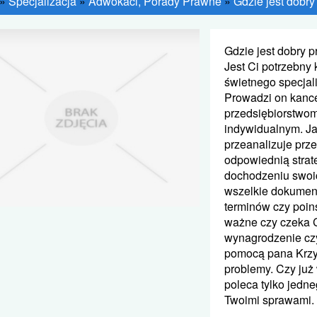
»
Specjalizacja
»
Adwokaci, Porady Prawne
»
Gdzie jest dobry
Gdzie jest dobry p
Jest Ci potrzebny
świetnego specjali
Prowadzi on kance
przedsiębiorstwo
indywidualnym. Ja
przeanalizuje prze
odpowiednią strat
dochodzeniu swoi
wszelkie dokument
terminów czy poins
ważne czy czeka C
wynagrodzenie cz
pomocą pana Krzy
problemy. Czy już 
poleca tylko jedne
Twoimi sprawami. 