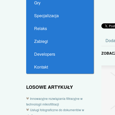
Gry
Specjalizacja
Relaks
Doda
Zabiegi
ZOBAC
Developers
Kontakt
LOSOWE ARTYKUŁY
Innowacyjne rozwiązania filtracyjne w
technologii mikrofiltracji
Usługi fotograficzne do dokumentów w