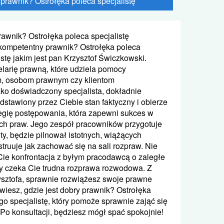
 prawnik? Ostrołęka poleca specjalistę
rawnik? Ostrołęka poleca specjalistę
 kompetentny prawnik? Ostrołęka poleca
stę jakim jest pan Krzysztof Świczkowski.
larię prawną, które udziela pomocy
m, osobom prawnym czy klientom
ko doświadczony specjalista, dokładnie
dstawiony przez Ciebie stan faktyczny i obierze
egię postępowania, która zapewni sukces w
ch praw. Jego zespół pracowników przygotuje
y, będzie pilnował istotnych, wiążących
truuje jak zachować się na sali rozpraw. Nie
ie konfrontacja z byłym pracodawcą o zaległe
y czeka Cie trudna rozprawa rozwodowa. Z
sztofa, sprawnie rozwiążesz swoje prawne
wiesz, gdzie jest dobry prawnik? Ostrołęka
go specjalistę, który pomoże sprawnie zająć się
Po konsultacji, będziesz mógł spać spokojnie!