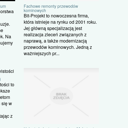
Fachowe remonty przewodów
nium
kominowych
iorstwa
Bit-Projekt to nowoczesna firma,
która istnieje na rynku od 2001 roku.
luzje.
Jej główną specjalizacją jest
ne
realizacja zleceń związanych z
ek. Na
naprawą, a także modernizacją
onujemy
przewodów kominowych. Jedną z
ważniejszych pr...
i
ości to
ększe
żetom
 się w
ając z