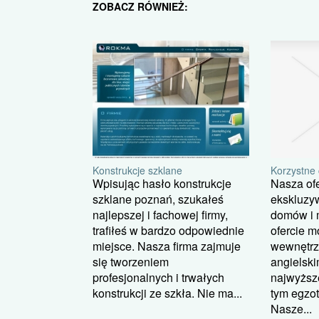
ZOBACZ RÓWNIEŻ:
Korzystne 
Konstrukcje szklane
Nasza ofe
Wpisując hasło konstrukcje
ekskluzy
szklane poznań, szukałeś
domów i 
najlepszej i fachowej firmy,
ofercie m
trafiłeś w bardzo odpowiednie
wewnętrz
miejsce. Nasza firma zajmuje
angielsk
się tworzeniem
najwyższe
profesjonalnych i trwałych
tym egzo
konstrukcji ze szkła. Nie ma...
Nasze...