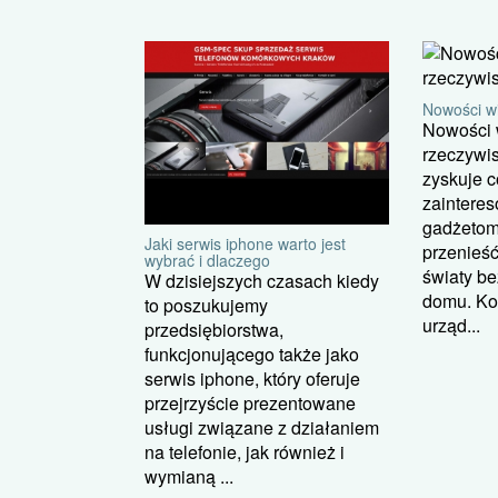
Nowości wi
Nowości w
rzeczywis
zyskuje 
zainteres
gadżetom
Jaki serwis iphone warto jest
przenieść
wybrać i dlaczego
światy b
W dzisiejszych czasach kiedy
domu. Kor
to poszukujemy
urząd...
przedsiębiorstwa,
funkcjonującego także jako
serwis iphone, który oferuje
przejrzyście prezentowane
usługi związane z działaniem
na telefonie, jak również i
wymianą ...