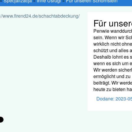
»
Specjalizacja
»
Inne Usługi
»
Für unseren Schornstein
Für unser
Penwie wanddurchf
sein. Wenn wir Sc
wirklich nicht ohne
schützt und alles a
Deshalb lohnt es 
wenn es sich um e
Wir werden sicher
ermöglicht und zu
beiträgt. Wir werd
heute zu bieten hat.
Dodane: 2023-0