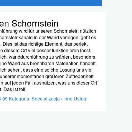
en Schornstein
ührung wird für unseren Schornstein nützlich
hornsteinkanäle in der Wand verlegen, geht es
. Dies ist das richtige Element, das perfekt
n diesem Ort viel besser funktionieren lässt.
sich, wanddurchführung zu wählen, besonders
ine Wand aus brennbaren Materialien handelt.
lich sehen, dass eine solche Lösung uns viel
 unserer momentanen größeren Zufriedenheit
en auf jeden Fall ausnutzen, was uns dieser Ort
 Das ist toll.
5-09
Kategoria: Specjalizacja / Inne Usługi