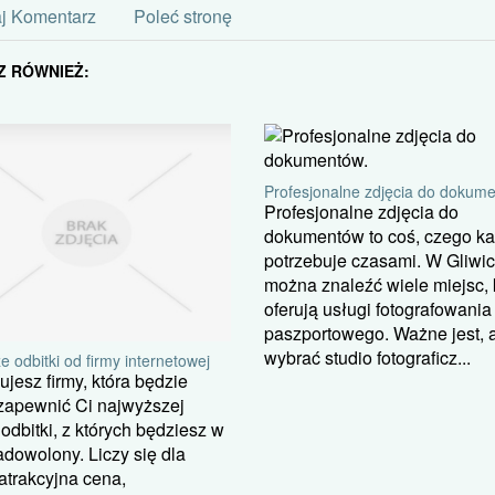
j Komentarz
Poleć stronę
Z RÓWNIEŻ:
Profesjonalne zdjęcia do dokum
Profesjonalne zdjęcia do
dokumentów to coś, czego k
potrzebuje czasami. W Gliwi
można znaleźć wiele miejsc, 
oferują usługi fotografowania
paszportowego. Ważne jest, 
wybrać studio fotograficz...
e odbitki od firmy internetowej
jesz firmy, która będzie
zapewnić Ci najwyższej
 odbitki, z których będziesz w
adowolony. Liczy się dla
atrakcyjna cena,